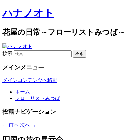
ハナノオト
花屋の日常～フローリストみつば～
検索
メインメニュー
メインコンテンツへ移動
ホーム
フローリストみつば
投稿ナビゲーション
←
前へ
次へ
→
四国の花の展示会