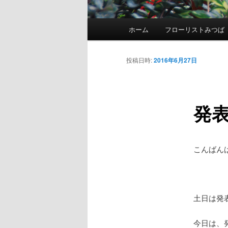
メ
ホーム
フローリストみつば
メ
イ
ン
イ
メ
投稿日時:
2016年6月27日
ニ
ン
ュ
ー
発
コ
ン
こんばん
テ
ン
土日は発
ツ
今日は、発