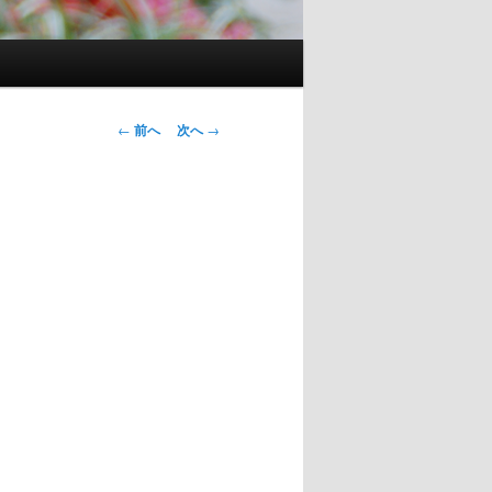
投
←
前へ
次へ
→
稿
ナ
ビ
ゲ
ー
シ
ョ
ン