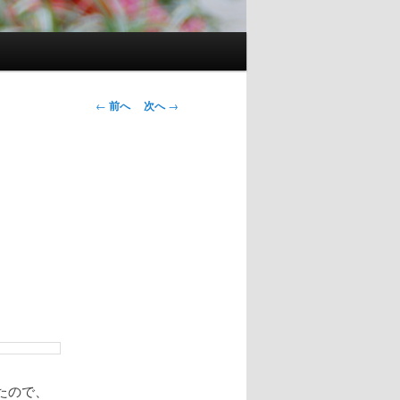
投
←
前へ
次へ
→
稿
ナ
ビ
ゲ
ー
シ
ョ
ン
たので、