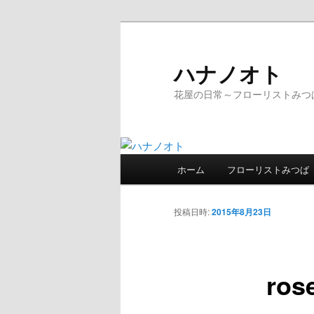
ハナノオト
花屋の日常～フローリストみつ
メ
ホーム
フローリストみつば
メ
イ
ン
イ
メ
投稿日時:
2015年8月23日
ニ
ン
ュ
ー
ros
コ
ン