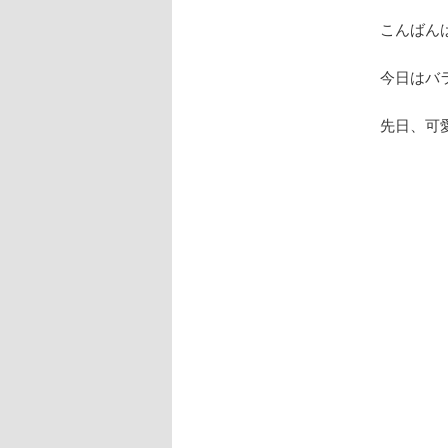
こんばん
テ
今日はバ
ン
先日、可
ツ
へ
移
動