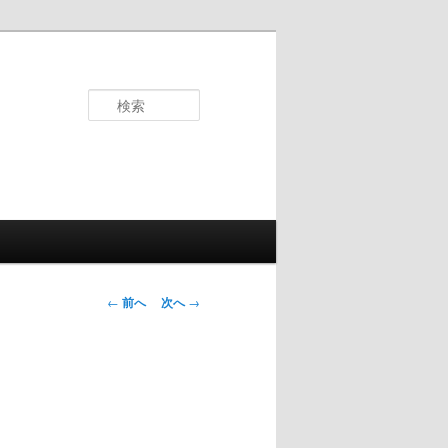
検
索
投
←
前へ
次へ
→
稿
ナ
ビ
ゲ
ー
シ