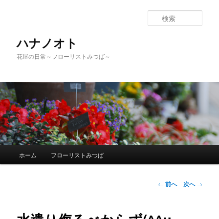
検
索
ハナノオト
花屋の日常～フローリストみつば～
メ
ホーム
フローリストみつば
メ
イ
ン
イ
メ
投
←
前へ
次へ
→
ニ
稿
ン
ュ
ナ
ー
ビ
コ