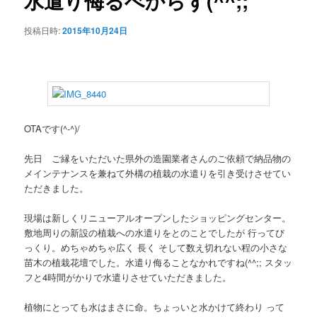
水遣り侮るべからず(^^;;
ゲ
ー
ン
投稿日時:
2015年10月24日
シ
ョ
テ
ン
ン
ツ
OTAです(^-^)/
へ
先日 ご縁をいただいた県外の造園業者さんのご依頼で納品物の
メインテナンスを兼ねて外構の植栽の水遣りを引き受けさせてい
移
ただきました。
動
現場は新しくリニューアルオープンしたショッピングセンター。
敷地周りの新設の植栽への水遣りをとのことでしたが 行ってび
っくり。めちゃめちゃ広く 長く そして数え切れない程の小さな
苗木の植栽花壇でした。水遣り侮ることなかれですね(^^;; スタッ
フと4時間がかりで水遣りさせていただきました。
植物にとっても水はまさに命。ちょっいと水かけて終わり って