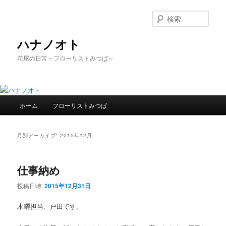
検
索
ハナノオト
花屋の日常～フローリストみつば～
メ
ホーム
フローリストみつば
メ
サ
イ
ン
イ
ブ
メ
月別アーカイブ:
2015年12月
ニ
ン
コ
ュ
ー
仕事納め
コ
ン
投稿日時:
2015年12月31日
ン
テ
木曜担当、戸田です。
テ
ン