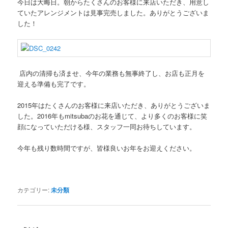
今日は大晦日。朝からたくさんのお客様に来店いただき、用意し
ン
ツ
ていたアレンジメントは見事完売しました。ありがとうございま
した！
ツ
へ
へ
移
店内の清掃も済ませ、今年の業務も無事終了し、お店も正月を
移
動
迎える準備も完了です。
動
2015年はたくさんのお客様に来店いただき、ありがとうございま
した。2016年もmitsubaのお花を通じて、より多くのお客様に笑
顔になっていただける様、スタッフ一同お待ちしています。
今年も残り数時間ですが、皆様良いお年をお迎えください。
カテゴリー:
未分類