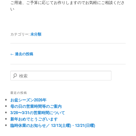
ご用途、ご予算に応じてお作りしますのでお気軽にご相談くださ
い
カテゴリー:
未分類
投
←
過去の投稿
稿
ナ
ビ
検
ゲ
索
ー
シ
最近の投稿
ョ
お盆シーズン2026年
ン
母の日の営業時間等のご案内
3/28〜3/31の営業時間について
新年おめでとうございます
臨時休業のお知らせ／ 12/13(土曜)・12/21(日曜)