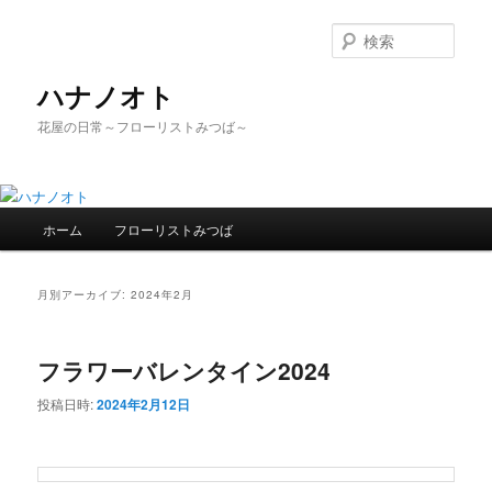
検
索
ハナノオト
花屋の日常～フローリストみつば～
メ
ホーム
フローリストみつば
メ
サ
イ
ン
イ
ブ
メ
月別アーカイブ:
2024年2月
ニ
ン
コ
ュ
ー
フラワーバレンタイン2024
コ
ン
投稿日時:
2024年2月12日
ン
テ
テ
ン