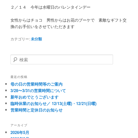
ン
ツ
２／１４ 今年は水曜日のバレンタインデー
ツ
へ
女性からはチョコ
男性からはお花のブーケで 素敵なギフト交
換のお手伝いをさせていただきます
へ
移
カテゴリー:
未分類
移
動
検
動
索
最近の投稿
母の日の営業時間等のご案内
3/28〜3/31の営業時間について
新年おめでとうございます
臨時休業のお知らせ／ 12/13(土曜)・12/21(日曜)
営業時間と定休日のお知らせ
アーカイブ
2026年5月