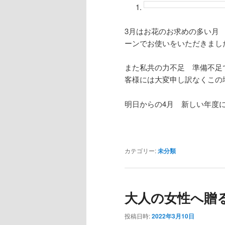
テ
ン
3月はお花のお求めの多い月
ーンでお使いをいただきまし
ン
ツ
また私共の力不足 準備不足
ツ
へ
客様には大変申し訳なくこの
へ
移
明日からの4月 新しい年度
移
動
動
カテゴリー:
未分類
大人の女性へ贈
投稿日時:
2022年3月10日