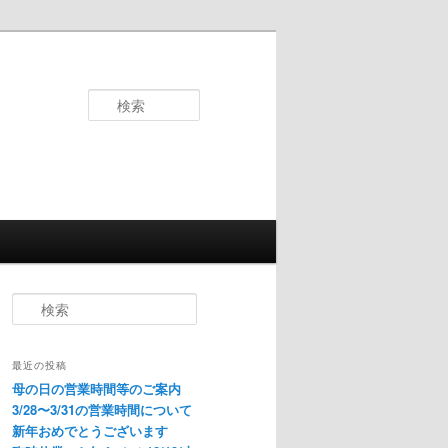
検
索
検
索
最近の投稿
母の日の営業時間等のご案内
3/28〜3/31の営業時間について
新年おめでとうございます