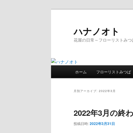
ハナノオト
花屋の日常～フローリストみつ
メ
ホーム
フローリストみつば
メ
サ
イ
ン
イ
ブ
メ
月別アーカイブ:
2022年3月
ニ
ン
コ
ュ
2022年3月の終
ー
コ
ン
投稿日時:
2022年3月31日
ン
テ