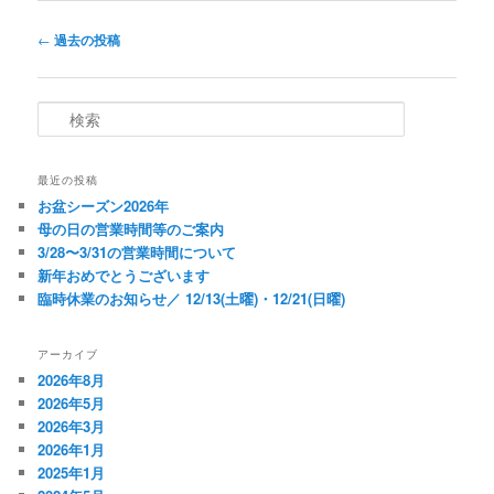
投
←
過去の投稿
稿
ナ
ビ
検
ゲ
索
ー
シ
最近の投稿
ョ
お盆シーズン2026年
ン
母の日の営業時間等のご案内
3/28〜3/31の営業時間について
新年おめでとうございます
臨時休業のお知らせ／ 12/13(土曜)・12/21(日曜)
アーカイブ
2026年8月
2026年5月
2026年3月
2026年1月
2025年1月