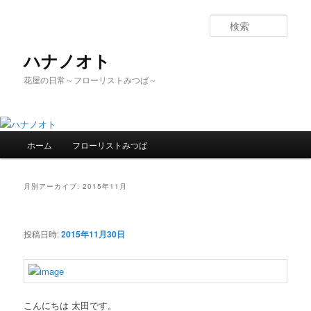
検
索
ハナノオト
花屋の日常～フローリストみつば～
メ
ホーム
フローリストみつば
メ
サ
イ
ン
イ
ブ
メ
月別アーカイブ:
2015年11月
ニ
ン
コ
ュ
ー
投稿日時:
2015年11月30日
コ
ン
ン
テ
テ
ン
こんにちは 太田です。