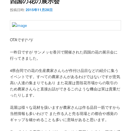
四国の花の展示会
投稿日時:
2015年11月28日
OTAです(^-^)/
一昨日ですが サンメッセ香川で開催された四国の花の展示会に
行ってきました。
4県合同での花の生産農家さんらが作付け品目などの紹介に集う
イベントです。すべての農家さんがあるわけではないですが意気
高い人達の集まりでもあり また花屋は普段花市場からの取引の
ため農家さんらと直接お話ができるこのような機会は実は貴重だ
ったりします。
花屋は様々な花材を扱いますが農家さんは作る品目一筋ですから
当然情報も多いわけで また作る人と売る現場との都合や感覚の
ギャップを確かめることも多いに意味があると思います。