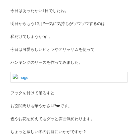
ン
ツ
今日はあったかい1日でしたね。
ツ
へ
明日からもう12月⁉︎一気に気持ちがソワソワするのは
へ
移
私だけでしょうか´д` ;
移
動
今日は可愛らしいビオラやアリッサムを使って
動
ハンギングのリースを作ってみました。
フックを付けて吊るすと
お玄関周りも華やかさUP❤️です。
色やお花を変えてもグッと雰囲気変わります。
ちょっと寂しい冬のお庭にいかがですか？