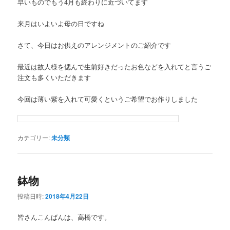
早いものでもう4月も終わりに近づいてます
ン
ツ
来月はいよいよ母の日ですね
ツ
へ
さて、今日はお供えのアレンジメントのご紹介です
へ
移
最近は故人様を偲んで生前好きだったお色などを入れてと言うご
移
動
注文も多くいただきます
動
今回は薄い紫を入れて可愛くというご希望でお作りしました
カテゴリー:
未分類
鉢物
投稿日時:
2018年4月22日
皆さんこんばんは、高橋です。