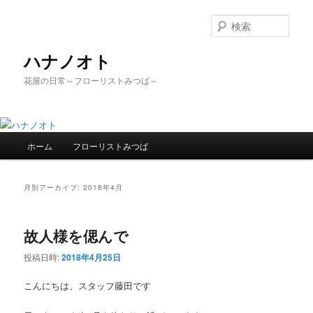
検
索
ハナノオト
花屋の日常～フローリストみつば～
メ
ホーム
フローリストみつば
メ
サ
イ
ン
イ
ブ
メ
月別アーカイブ:
2018年4月
ニ
ン
コ
ュ
ー
故人様を偲んで
コ
ン
投稿日時:
2018年4月25日
ン
テ
こんにちは、スタッフ藤田です
テ
ン