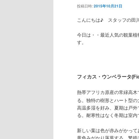
ゲ
投稿日時:
2015年10月21日
ー
テ
ン
シ
こんにちは♪ スタッフの田
ョ
ン
ツ
ン
今日は・・最近人気の観葉植
す。
ツ
へ
へ
移
移
動
フィカス・ウンベラータ(Ficus 
動
熱帯アフリカ原産の常緑高木
る。独特の樹形とハート型の
高温多湿を好み、夏期は戸外
る。耐寒性はなく冬期は室内
新しい葉は色が赤みがかって
黄色みがかり落葉する。繁殖