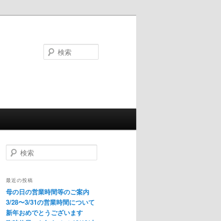
検
索
検
索
最近の投稿
母の日の営業時間等のご案内
3/28〜3/31の営業時間について
新年おめでとうございます