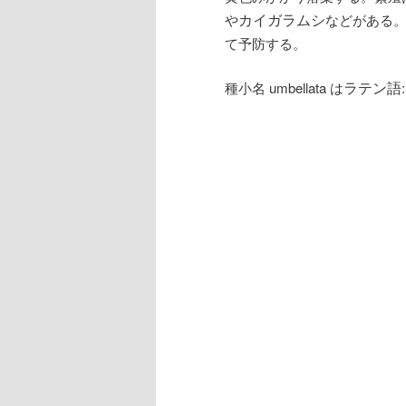
や
などがある
カイガラムシ
て予防する。
種小名 umbellata は
:
ラテン語