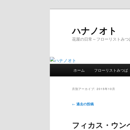
ハナノオト
花屋の日常～フローリストみつ
メ
ホーム
フローリストみつば
メ
サ
イ
ン
イ
ブ
メ
月別アーカイブ:
2015年10月
ニ
ン
コ
ュ
投
←
過去の投稿
ー
稿
コ
ン
ナ
フィカス・ウン
ビ
ン
テ