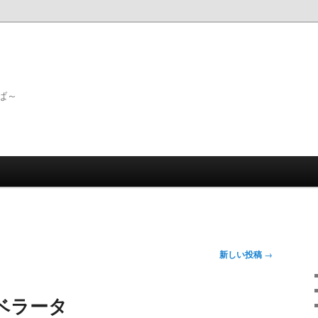
ば～
新しい投稿
→
ベラータ