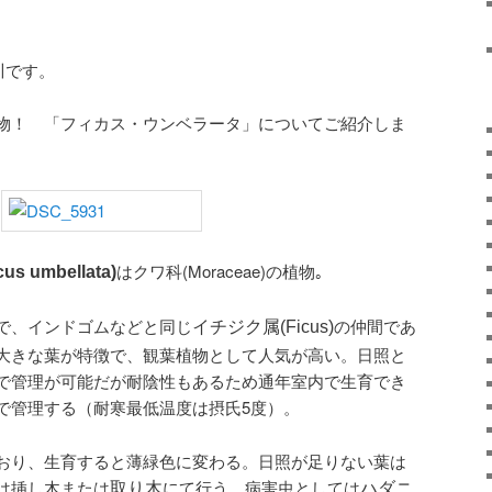
川です。
物！ 「フィカス・ウンベラータ」についてご紹介しま
はクワ科(Moraceae)の植物｡
umbellata)
で、インドゴムなどと同じ
の仲間であ
イチジク属(Ficus)
大きな葉が特徴で、観葉植物として人気が高い。日照と
で管理が可能だが耐陰性もあるため通年室内で生育でき
で管理する（耐寒最低温度は摂氏5度）。
おり、生育すると薄緑色に変わる。日照が足りない葉は
は挿し木または
にて行う。病害虫としては
取り木
ハダニ