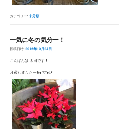
カテゴリー:
未分類
一気に冬の気分ー！
投稿日時:
2016年10月24日
こんばんは 太田です！
入荷しましたー٩(●˙▽˙●)۶