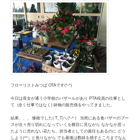
フローリストみつば OTAです(^-^)
今日は長女が通う小学校のバザールがあり PTA役員の仕事とし
て (全く仕事ではなく) 鉢物の販売係をやってきました。
結果、、、 惨敗でした( T_T)＼(^-^ ) 当然にある食バザーのブー
スが次々売り切れになっていくを横目に見ながら なかなか思っ
たように売れない花たち。担当者としての責任もあるのに どう
しよう(^^;; と焦りながら でも最後は数鉢を残すところまでなん