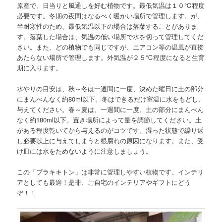
原産で、日当りと風通しを好む植物です。最低気温は１０℃程度
必要です。冬期の夜間はなるべく暖かい場所で管理します。が、
半耐寒性のため、最低気温以下の場合は落葉することがありま
す。落葉した場合は、気温の低い場所で水を切って管理してくだ
さい。また、どの植物でも同じですが、エアコン等の温風が直接
あたらない場所で管理します。外気温が２５℃程度になると生育
期に入ります。
水やりの目安は、秋～冬は一週間に一度、決めた曜日に土の部分
にまんべんなく約80ml以下。冬はできるだけ室温に水をもどし、
与えてください。春～夏は、一週間に一度、土の部分にまんべん
なく約180ml以下。置き場所によって量を調節してください。土
がある程度乾いてから与えるのがコツです。湿った状態で繰り返
し必要以上に与えてしまうと根腐れの原因になります。また、受
け皿には水をためないように注意しましょう。
この「ブラキキトン」は非常に管理しやすい植物です。インテリ
アとしても最適！是非、ご自宅のインテリアやギフトにどう
ぞ！！