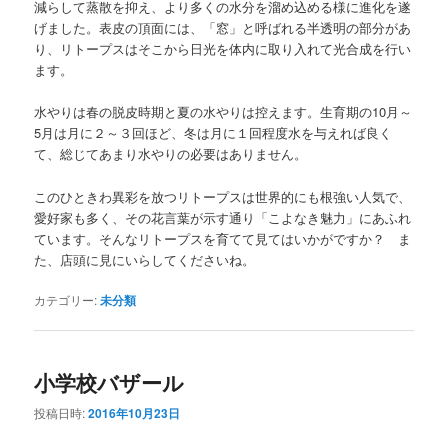
減らして蒸散を抑え、より多くの水分を溜め込める様に進化を遂
げました。表皮の頂面には、「窓」と呼ばれる半透明の部分があ
り、リトープスはそこから日光を体内に取り入れて光合成を行い
ます。
水やりは春の脱皮時期と夏の水やりは控えます。生育期の10月～
5月は月に２～３回ほど、冬は月に１回程度水を与えれば良く
て、総じてあまり水やりの必要はありません。
このひときわ異彩を放つリトープスは世界的にも根強い人気で、
愛好家も多く、その花言葉が示す通り「こよなき魅力」にあふれ
ています。そんなリトープスを育てて見てはいかがですか？ ま
た、店頭に見にいらしてくださいね。
カテゴリー:
未分類
小学校バザール
投稿日時:
2016年10月23日