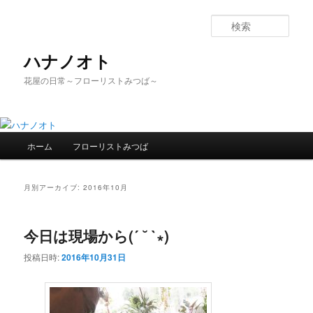
検
索
ハナノオト
花屋の日常～フローリストみつば～
メ
ホーム
フローリストみつば
メ
サ
イ
ン
イ
ブ
メ
月別アーカイブ:
2016年10月
ニ
ン
コ
ュ
ー
今日は現場から(´ ˘ `∗)
コ
ン
投稿日時:
2016年10月31日
ン
テ
テ
ン