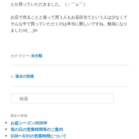
とか買っていただきました。（；￣ェ￣）
お店で売ることと違って買う人もお花目当てという人は少なくて
そんな中で買っていただくのは本当に難しいですね。勉強になり
ましたm(_ _)m
カテゴリー:
未分類
投
←
過去の投稿
稿
ナ
ビ
検
ゲ
索
ー
シ
最近の投稿
ョ
お盆シーズン2026年
ン
母の日の営業時間等のご案内
3/28〜3/31の営業時間について