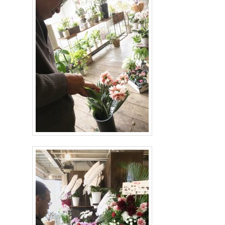
ン
ツ
ツ
へ
へ
移
移
動
動