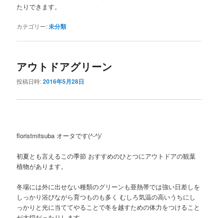
たりできます。
カテゴリー:
未分類
アウトドアグリーン
投稿日時:
2016年5月28日
floristmitsuba オータです(^-^)/
初夏とも言えるこの季節 おすすめのひとつにアウトドアの観葉
植物があります。
冬場には外に出せない種類のグリーンも亜熱帯では強い日差しを
しっかり浴びながら育つものも多く むしろ気温の高いうちにし
っかりと光に当ててやることで冬を越すための体力をつけること
が大切だったりします。