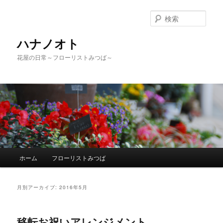
検
索
ハナノオト
花屋の日常～フローリストみつば～
メ
ホーム
フローリストみつば
メ
サ
イ
ン
イ
ブ
メ
月別アーカイブ:
2016年5月
ニ
ン
コ
ュ
ー
移転お祝いアレンジメント
コ
ン