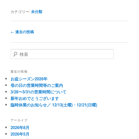
カテゴリー:
未分類
投
←
過去の投稿
稿
ナ
ビ
検
ゲ
索
ー
シ
最近の投稿
ョ
お盆シーズン2026年
ン
母の日の営業時間等のご案内
3/28〜3/31の営業時間について
新年おめでとうございます
臨時休業のお知らせ／ 12/13(土曜)・12/21(日曜)
アーカイブ
2026年8月
2026年5月