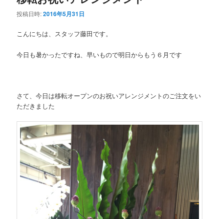
投稿日時:
2016年5月31日
ン
テ
こんにちは、スタッフ藤田です。
テ
ン
今日も暑かったですね、早いもので明日からもう６月です
ン
ツ
ツ
へ
さて、今日は移転オープンのお祝いアレンジメントのご注文をい
へ
移
ただきました
移
動
動