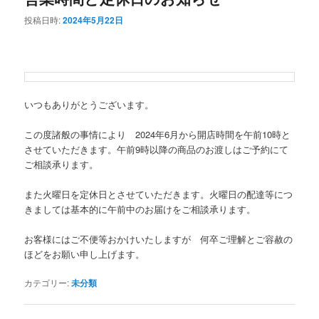
投稿日時:
2024年5月22日
ン
テ
テ
ン
ン
ツ
いつもありがとうございます。
ツ
へ
この度諸般の事情により 2024年6月から開店時間を午前10時と
させていただきます。午前9時以降の商品のお渡しはご予約にて
へ
移
ご相談承ります。
移
動
また火曜日を定休日とさせていただきます。火曜日の配達等につ
きましては基本的に午前中のお届けをご相談承ります。
動
お客様にはご不便等おかけいたしますが 何卒ご理解とご容赦の
ほどをお願い申し上げます。
カテゴリー:
未分類