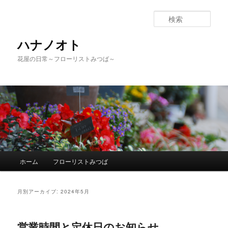
検
索
ハナノオト
花屋の日常～フローリストみつば～
メ
ホーム
フローリストみつば
メ
サ
イ
ン
イ
ブ
メ
月別アーカイブ:
2024年5月
ニ
ン
コ
ュ
ー
営業時間と定休日のお知らせ
コ
ン