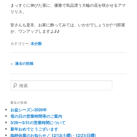
まっすぐに伸びた茎に、優雅で気品漂う大輪の花を咲かせるアマ
リリス。
皆さんも是非、お家に飾ってみては、いかがでしょうか(^-^)部屋
が、ワンアップしますよ♪♪
カテゴリー:
未分類
投
←
過去の投稿
稿
ナ
ビ
検
ゲ
索
ー
シ
最近の投稿
ョ
お盆シーズン2026年
ン
母の日の営業時間等のご案内
3/28〜3/31の営業時間について
新年おめでとうございます
臨時休業のお知らせ／ 12/13(土曜)・12/21(日曜)