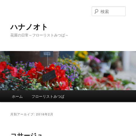
検
索
ハナノオト
花屋の日常～フローリストみつば～
メ
ホーム
フローリストみつば
メ
サ
イ
ン
イ
ブ
メ
月別アーカイブ:
2016年2月
ニ
ン
コ
ュ
ー
コサージュ
コ
ン