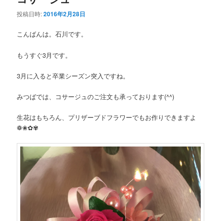
投稿日時:
2016年2月28日
ン
テ
こんばんは。石川です。
テ
ン
もうすぐ3月です。
ン
ツ
3月に入ると卒業シーズン突入ですね。
ツ
へ
みつばでは、コサージュのご注文も承っております(^^)
へ
移
生花はもちろん、プリザーブドフラワーでもお作りできますよ
移
動
❁❀✿✾
動