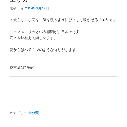
投稿日時:
2019年9月17日
ン
テ
可愛らしい小花を、気を覆うようにびっしり咲かせる「エリカ」
テ
ン
ジャノメエリカという種類が、日本では多く
ン
ツ
庭木や鉢植えで楽しめます。
ツ
へ
花からはハチミツのような香りがします。
へ
移
花言葉は”博愛”
移
動
動
カテゴリー:
未分類