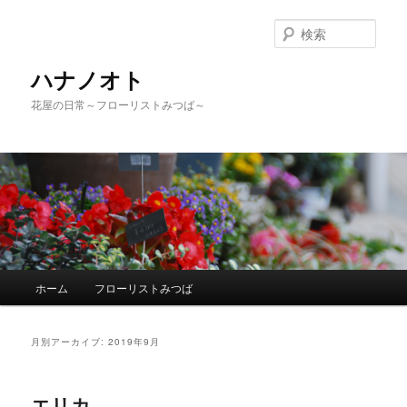
検
索
ハナノオト
花屋の日常～フローリストみつば～
メ
ホーム
フローリストみつば
メ
サ
イ
ン
イ
ブ
メ
月別アーカイブ:
2019年9月
ニ
ン
コ
ュ
ー
エリカ
コ
ン